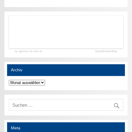
by agenzia siti web ok
OpenWeatherMap
Archiv
Archiv
Meta