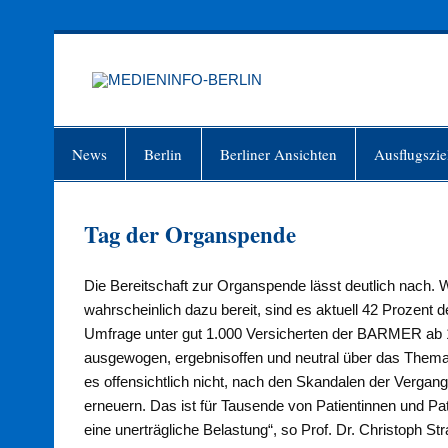
Zum
Inhalt
springen
MEDIEN
Just another WordPress site
News
Berlin
Berliner Ansichten
Ausflugszie
Tag der Organspende
Die Bereitschaft zur Organspende lässt deutlich nach.
wahrscheinlich dazu bereit, sind es aktuell 42 Prozent
Umfrage unter gut 1.000 Versicherten der BARMER ab 
ausgewogen, ergebnisoffen und neutral über das Thema
es offensichtlich nicht, nach den Skandalen der Verga
erneuern. Das ist für Tausende von Patientinnen und Pat
eine unerträgliche Belastung“, so Prof. Dr. Christoph 