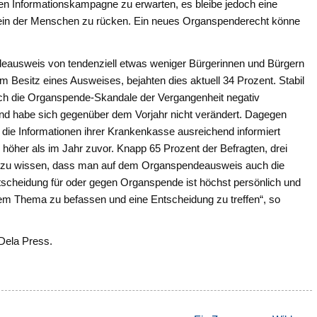
en Informationskampagne zu erwarten, es bleibe jedoch eine
in der Menschen zu rücken. Ein neues Organspenderecht könne
ausweis von tendenziell etwas weniger Bürgerinnen und Bürgern
m Besitz eines Ausweises, bejahten dies aktuell 34 Prozent. Stabil
durch die Organspende-Skandale der Vergangenheit negativ
t und habe sich gegenüber dem Vorjahr nicht verändert. Dagegen
h die Informationen ihrer Krankenkasse ausreichend informiert
e höher als im Jahr zuvor. Knapp 65 Prozent der Befragten, drei
gt, zu wissen, dass man auf dem Organspendeausweis auch die
scheidung für oder gegen Organspende ist höchst persönlich und
 dem Thema zu befassen und eine Entscheidung zu treffen“, so
 Dela Press.