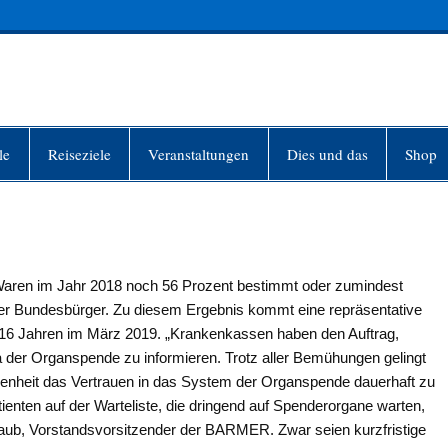
INFO-BERLIN
le
Reiseziele
Veranstaltungen
Dies und das
Shop
 Waren im Jahr 2018 noch 56 Prozent bestimmt oder zumindest
 der Bundesbürger. Zu diesem Ergebnis kommt eine repräsentative
16 Jahren im März 2019. „Krankenkassen haben den Auftrag,
 der Organspende zu informieren. Trotz aller Bemühungen gelingt
ngenheit das Vertrauen in das System der Organspende dauerhaft zu
ienten auf der Warteliste, die dringend auf Spenderorgane warten,
Straub, Vorstandsvorsitzender der BARMER. Zwar seien kurzfristige