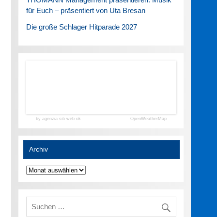
für Euch – präsentiert von Uta Bresan
Die große Schlager Hitparade 2027
by agenzia siti web ok
OpenWeatherMap
Archiv
Archiv