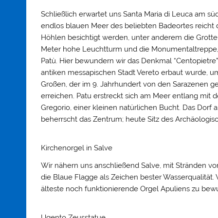
Schließlich erwartet uns Santa Maria di Leuca am sü
endlos blauen Meer des beliebten Badeortes reicht
Höhlen besichtigt werden, unter anderem die Grotte
Meter hohe Leuchtturm und die Monumentaltreppe, d
Patù. Hier bewundern wir das Denkmal “Centopietre” 
antiken messapischen Stadt Vereto erbaut wurde, u
Großen, der im 9. Jahrhundert von den Sarazenen get
erreichen. Patu erstreckt sich am Meer entlang mi
Gregorio, einer kleinen natürlichen Bucht. Das Dorf a
beherrscht das Zentrum; heute Sitz des Archäologi
Kirchenorgel in Salve
Wir nähern uns anschließend Salve, mit Stränden v
die Blaue Flagge als Zeichen bester Wasserqualitä
älteste noch funktionierende Orgel Apuliens zu bew
Ugento Zeusstatue