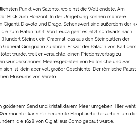
dlichsten Punkt von Salento, wo einst die Welt endete. Am
 der Blick zum Horizont. In der Umgebung können mehrere
n Giganti, Diavolo und Drago. Sehenswert sind außerdem der 47
ie zum Hafen führt. Von Leuca geht es jetzt nordwärts nach
(Hundert Steine), ein Grabmal, das aus den Steinplatten der
m General Gimignano zu ehren. Er war der Paladin von Karl dem
ötet wurde, weil er versuchte, einen Friedensvertrag zu
t den wunderschönen Meeresgebieten von Felloniche und San
n sich ist klein aber voll großer Geschichte. Der römische Palast
schen Museums von Vereto.
on goldenem Sand und kristallklarem Meer umgeben. Hier weht
t. Wer möchte, kann die berühmte Hauptkirche besuchen, um die
undern, die 1628 von Olgiati aus Como gebaut wurde.