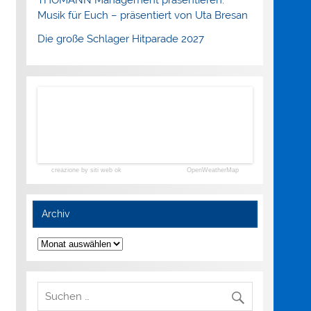
Musik für Euch – präsentiert von Uta Bresan
Die große Schlager Hitparade 2027
creazione by siti web ok
OpenWeatherMap
Archiv
Archiv