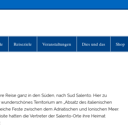
INFO-BERLIN
le
Reiseziele
Veranstaltungen
Dies und das
Shop
sere Reise ganz in den Süden, nach Sud Salento. Hier zu
n wunderschönes Territorium am „Absatz des italienischen
hlreiche Feste zwischen dem Adriatischen und Ionischen Meer.
site hatten die Vertreter der Salento-Orte ihre Heimat
: