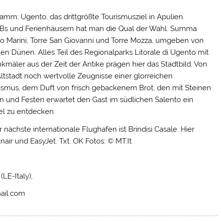
ramm: Ugento, das drittgrößte Tourismusziel in Apulien.
&Bs und Ferienhäusern hat man die Qual der Wahl. Summa
o Marini, Torre San Giovanni und Torre Mozza, umgeben von
 Dünen. Alles Teil des Regionalparks Litorale di Ugento mit
nkmäler aus der Zeit der Antike prägen hier das Stadtbild. Von
ltstadt noch wertvolle Zeugnisse einer glorreichen
smus, dem Duft von frisch gebackenem Brot, den mit Steinen
gen und Festen erwartet den Gast im südlichen Salento ein
el zu entdecken.
nächste internationale Flughafen ist Brindisi Casale. Hier
air und EasyJet. Txt. OK Fotos: © MT.It
LE-Italy);
mail.com