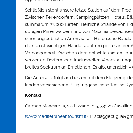
Schließlich steht unsere letzte Station auf dem Prog
Zwischen Feriendörfern, Campingplätzen, Hotels, B
summarum 33.000 Betten. Herrliche Strände von Lid
üppigen Pinienwäldern und von Macchia bewachsenen
einer unglaublichen Artenvielfalt. Historische Baude
dem einst wichtigen Handelszentrum gibt es in der A
Vergangenheit. Zwischen dem entschleunigten Touri
verzierten Dörfern, den traditionellen Veranstaltun
breites Spektrum an Emotionen. Es gibt unendlich vi
Die Anreise erfolgt am besten mit dem Flugzeug: der 
landen verschiedene Billigfluggesellschaften, so Ryan
Kontakt:
Carmen Mancarella, via Lizzanello 5, 73020 Cavallino (
(www.mediterraneantourism.it
), E: spiaggepuglia@g