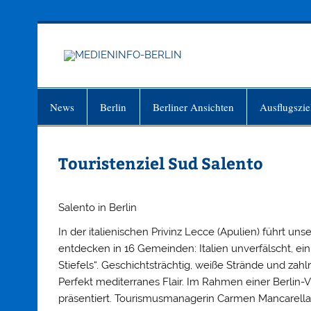
Zum
Inhalt
springen
MEDIEN
Just another WordPress site
News
Berlin
Berliner Ansichten
Ausflugszie
Touristenziel Sud Salento
Salento in Berlin
In der italienischen Privinz Lecce (Apulien) führt un
entdecken in 16 Gemeinden: Italien unverfälscht, ei
Stiefels“. Geschichtsträchtig, weiße Strände und za
Perfekt mediterranes Flair. Im Rahmen einer Berlin-Vi
präsentiert. Tourismusmanagerin Carmen Mancarella