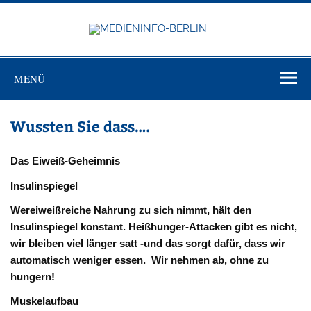
Zum
Inhalt
springen
MEDIEN
Just another WordPress site
BERL
MENÜ
Wussten Sie dass….
Das Eiweiß-Geheimnis
Insulinspiegel
Wer
eiwei
ßreiche Nahrung zu sich nimmt, hält den
Insulinspiegel konstant. Heißhunger-Attacken gibt es nicht,
wir bleiben viel länger satt -und das sorgt dafür, dass wir
automatisch weniger
essen. Wir nehmen ab, ohne zu
hungern!
Muskelaufbau