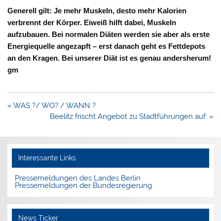
Generell gilt: Je mehr Muskeln, desto mehr Kalorien
verbrennt der Körper. Eiweiß hilft dabei, Muskeln
aufzubauen. Bei normalen Diäten werden sie aber als erste
Energiequelle
angezapft – erst danach geht es Fettdepots
an den
Kragen. Bei
unserer Di
ät ist es genau andersherum
!
gm
Beitragsnavigation
« WAS ?/ WO? / WANN ?
Beelitz frischt Angebot zu Stadtführungen auf. »
Interessante Links
Pressemeldungen des Landes Berlin
Pressemeldungen der Bundesregierung
News Ticker