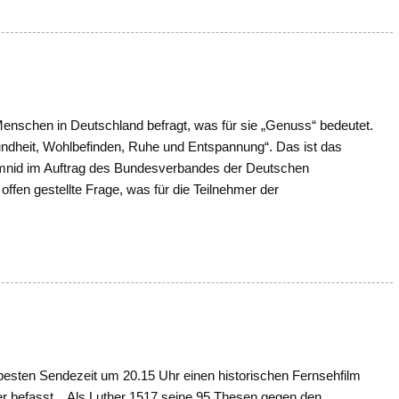
Menschen in Deutschland befragt, was für sie „Genuss“ bedeutet.
dheit, Wohlbefinden, Ruhe und Entspannung“. Das ist das
 Emnid im Auftrag des Bundesverbandes der Deutschen
offen gestellte Frage, was für die Teilnehmer der
sten Sendezeit um 20.15 Uhr einen historischen Fernsehfilm
her befasst. Als Luther 1517 seine 95 Thesen gegen den