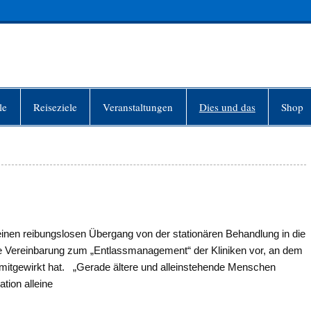
INFO-BERLIN
le
Reiseziele
Veranstaltungen
Dies und das
Shop
inen reibungslosen Übergang von der stationären Behandlung in die
ine Vereinbarung zum „Entlassmanagement“ der Kliniken vor, an dem
mitgewirkt hat. „Gerade ältere und alleinstehende Menschen
tion alleine