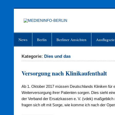
Zum
Inhalt
springen
MEDIEN
Just another WordPress site
News
Berlin
Berliner Ansichten
Ausflugszie
Kategorie:
Dies und das
Versorgung nach Klinikaufenthalt
Ab 1. Oktober 2017 müssen Deutschlands Kliniken für e
Weiterversorgung ihrer Patienten sorgen. Dies sieht e
der Verband der Ersatzkassen e. V. (vdek) maßgeblich 
fragen sich oft mit Sorge, wie komme ich nach der Opera